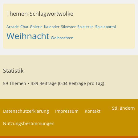
Themen-Schlagwortwolke
Arcade
Chat
Galerie
Kalender
Silvester
Spielecke
Spieleportal
Weihnacht
Weihnachten
Statistik
59 Themen
339 Beiträge (0,04 Beiträge pro Tag)
Stil ändern
Datenschutzerklärung
Impressum
Kontakt
Nutzungsbestimmungen