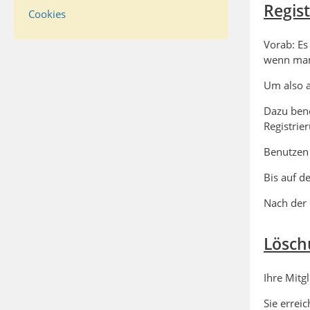
Regis
Cookies
Vorab: Es
wenn man
Um also a
Dazu benö
Registrie
Benutzen 
Bis auf d
Nach der 
Lösch
Ihre Mitg
Sie errei