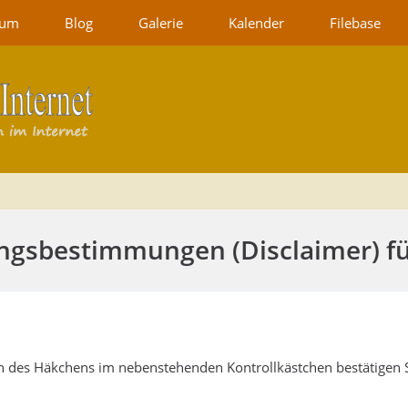
rum
Blog
Galerie
Kalender
Filebase
gsbestimmungen (Disclaimer) für
n des Häkchens im nebenstehenden Kontrollkästchen bestätigen Si