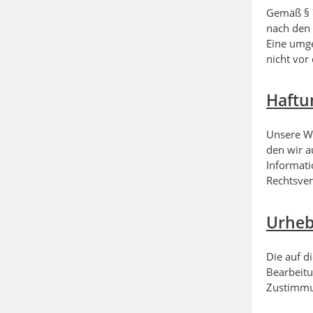
Gemäß § 7
nach den 
Eine umge
nicht vor
Haftu
Unsere We
den wir a
Informati
Rechtsver
Urheb
Die auf d
Bearbeitu
Zustimmun