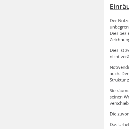
Einrä
Der Nutze
unbegrenz
Dies bezi
Zeichnung
Dies ist 
nicht ver
Notwendig
auch. Der
Struktur 
Sie räume
seinen We
verschieb
Die zuvor
Das Urheb