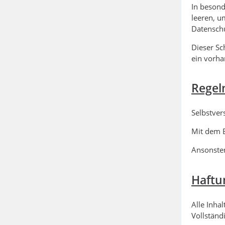
In besond
leeren, u
Datenschu
Dieser Sc
ein vorha
Regel
Selbstvers
Mit dem B
Ansonsten
Haftu
Alle Inha
Vollständ